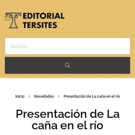
¿VAS A PUBLICAR TU LIBRO?
Editorial Tersites
Ficción, Novelas, Ensayos, Asesoría y Presentaciones.
OBRAS
AUTORES
CONTACTO
NOVEDADES
Inicio
Novedades
Presentación de La caña en el río
Presentación de La
caña en el río