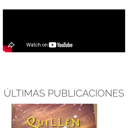
ALEJANDRA TORRES ROVIRA.
Poema " A veces " de Héctor G. Guidhini
Taller literario Rizoma.
EDITORIAL TERSITES
ÚLTIMAS PUBLICACIONES